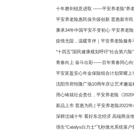
十年磨剑锐意进取 ——平安养老险“养
平安养老险惠民保升级创新 普惠新市民
秉承34年中国平安不变初心 平安养老险
疫情无阻，温暖常伴｜平安养老险服务
“十四五”国民健康规划呼吁“社会第六险
青春向上 奋斗出彩——百年青春同心
平安富盈安心年金保险组合计划荣耀上
沈阳市府恒隆广场10周年庆让艺术邂逅
梦》亮相沈城
用心铸就社会责任，平安养老险《202
新品上市 普惠为民 | 平安养老险2022
深耕沈城十年 看好东北经济 高端商业
阳市府恒隆广场总经理施奕
强生“Catalys白力士”飞秒激光系统