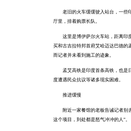
坚持用户至上，拥抱新能源时代红旗品
老旧的火车缓缓驶入站台，一些
从让理想飞扬，到梦想点亮未来，红旗
厅里，排着购票长队。
旗领风尚 红旗H6广州车展全球首发
十年磨剑锐意进取 ——平安养老险“养
这里是博伊萨尔火车站，距离印
买和古吉拉特邦首府艾哈迈达巴德的
平安养老险惠民保升级创新 普惠新市
而记者并未看到施工的迹象。
秉承34年中国平安不变初心 平安养老
孟艾高铁是印度首条高铁，也是
疫情无阻，温暖常伴｜平安养老险服务
度遭遇民众抗议等诸多现实困难。
“十四五”国民健康规划呼吁“社会第六
青春向上 奋斗出彩——百年青春同心
推进缓慢
平安富盈安心年金保险组合计划荣耀上
附近一家餐馆的老板告诫记者别
沈阳市府恒隆广场10周年庆让艺术邂
这个项目，到处都是怒气冲冲的人”。
用心铸就社会责任，平安养老险《202