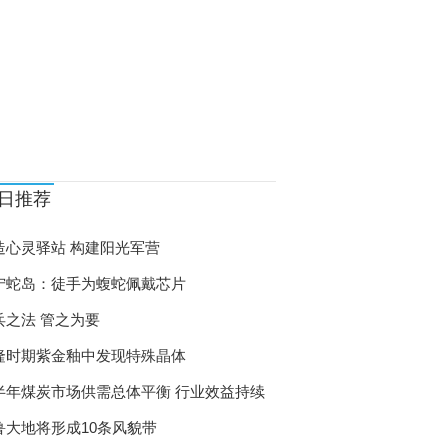
日推荐
造心灵驿站 构建阳光军营
宁蛇岛：徒手为蝮蛇佩戴芯片
兵之法 管之为要
隆时期紫金釉中发现特殊晶体
半年煤炭市场供需总体平衡 行业效益持续
鲁大地将形成10条风貌带