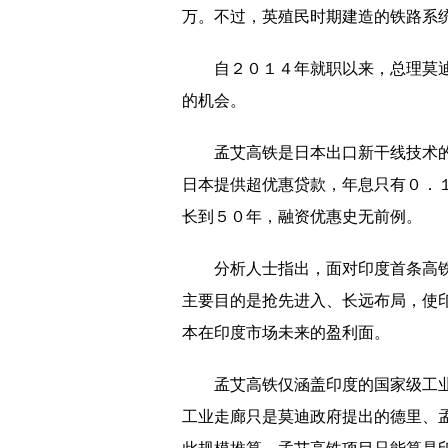
万。不过，英殖民时期建造的铁路系
卖学区房却占入学名额被判违约
原来是一场乌龙？黄晓明卷入18亿股票
自２０１４年就职以来，总理莫迪
的机会。
北京顺义1300套共有产权房获批
西安严查机动车排气污染
孟艾高铁是日本出口新干线技术
日本提供超优惠贷款，年息只有０．
亚运会三大球前瞻:重生还是沉沦？期
长到５０年，融资优惠史无前例。
南方日报：让公费师范生发挥出更大作
北京石景山将建首个冬奥特色社区
分析人士指出，面对印度首条高铁
主要目的是抢先进入、长远布局，使
义乌通宵奋战破获倾倒固废案
本在印度市场未来的盈利面。
我国空间站实验舱推进系统完成首次试
孟艾高铁仅涵盖印度的国家级工
打造心灵驿站 构建阳光军营
工业走廊只是莫迪政府提出的德里、孟
辽宁蛇岛：徒手为蝮蛇佩戴芯片