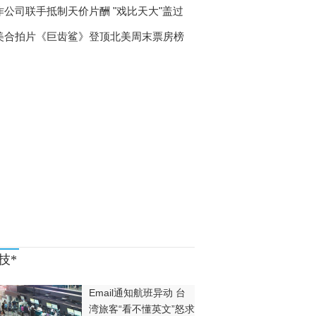
作公司联手抵制天价片酬 "戏比天大"盖过
美合拍片《巨齿鲨》登顶北美周末票房榜
技*
Email通知航班异动 台
湾旅客“看不懂英文”怒求