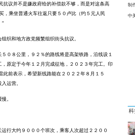
村民抗议并不是嫌政府给的补偿款不够，而是对这条高
制
年4月品牌播报
孟买，乘坐普通火车往返只要５０卢比（约５元人民
中
业地产推动沈阳消费经济可持续发展——专访沈阳市府恒隆广场总
”
落户爱尔眼科沈阳东院
会组织和地方政党频繁组织街头抗议。
服务商授
长５０８公里，９２％的路线将是高架铁路，沿线设１
骨法 传承中医精华济苍生
工，原定于今年１２月完成征地，２０２３年完工。印
市
卡雷此前表示，希望新线路能在２０２２年８月１５
投入运营。
缓慢。
玉宁充当攻城锤
科
天运行大约９０００个班次，乘客人次超过２２００
说行！