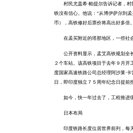
村民尤盖希·帕提尔告诉记者，
新品上市 普惠为民 | 平安养老险2022
铁没有信心。他说：“从博伊萨尔到
深耕沈城十年 看好东北经济 高端商
币），高铁修好后票价将高出好多倍。
强生“Catalys白力士”飞秒激光系统
经理施奕
在孟买附近的塔那地区，一些社
天一智合获腾讯广告华北三区唯一授权
公开资料显示，孟艾高铁规划全
六代中医传人张喜海：守正中医创新治
２个车站。该高铁项目于去年９月开
12.68万元起，长城炮乘用皮卡沈阳上
度国家高速铁路公司总经理阿沙莱·
加快体系融合 强化联合制胜
日，即印度独立７５周年纪念日提前
合加发布32款纯电动环卫车
如今，快一年过去了，工程推进
亚运会足球赛U23国足今斗东帝汶 张
日本布局
“二房东”涌现 民宿真的变味了吗
印度铁路长度位居世界前列，每
利物浦挑战曼城霸权？ 连“死对头”都