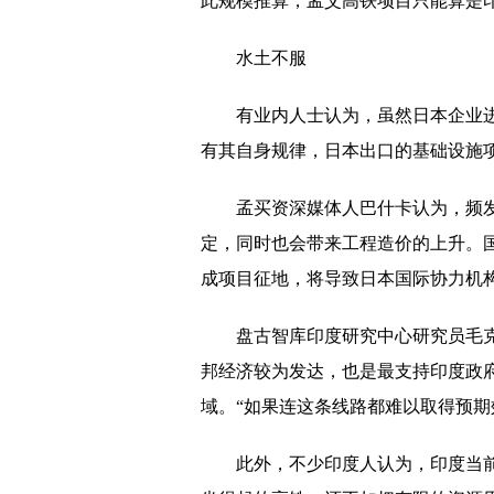
此规模推算，孟艾高铁项目只能算是印
练兵之法 管之为要
水土不服
乾隆时期紫金釉中发现特殊晶体
上半年煤炭市场供需总体平衡 行业效
有业内人士认为，虽然日本企业
有其自身规律，日本出口的基础设施
孟买资深媒体人巴什卡认为，频
定，同时也会带来工程造价的上升。
成项目征地，将导致日本国际协力机
盘古智库印度研究中心研究员毛
邦经济较为发达，也是最支持印度政
域。“如果连这条线路都难以取得预期
此外，不少印度人认为，印度当