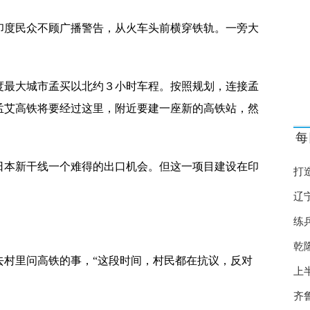
牌数字化转型看点十足
印度民众不顾广播警告，从火车头前横穿铁轨。一旁大
品牌吹响新能源号角
老梦”底气十足
度最大城市孟买以北约３小时车程。按照规划，连接孟
孟艾高铁将要经过这里，附近要建一座新的高铁站，然
民
每
险用专业保障“老有所养”
日本新干线一个难得的出口机会。但这一项目建设在印
不打烊，守护在身边！
打
险”，长护险“平安样板”破局养老困境
辽
练
向党，平安养老险青年如是说
乾
市！
去村里问高铁的事，“这段时间，村民都在抗议，反对
上
逅科技 大型虚拟现实沉浸式艺术展《無鏡之梦》亮相沈城
齐
0年可持续发展报告》获金诺奖