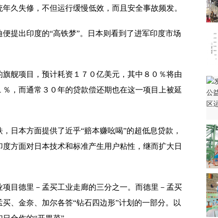
统年久失修，不但运行缓慢低效，而且安全事故频发。
操纵案 刚刚最新回应来了
便提出印度的“高铁梦”。日本则看到了进军印度市场
的旗舰项目，预计耗资１７０亿美元，其中８０％将由
１％，而通常３０年的贷款偿还期也在这一项目上被延
待亚运救赎
用
，日本方面提供了近乎“赔本赚吆喝”的超低息贷款，
印度方面对日本技术和标准产生用户粘性，继而扩大日
车
业项目德里－孟买工业走廊的三分之一。而德里－孟买
买、金奈、加尔各答“钻石四边形”计划的一部分。以