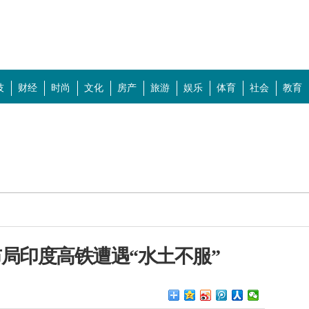
技
财经
时尚
文化
房产
旅游
娱乐
体育
社会
教育
"盖过"流量至上"
房榜
个"没想到"
是一碗好鸡汤
局印度高铁遭遇“水土不服”
里程碑意义？
什么打动一代代中国妈妈？