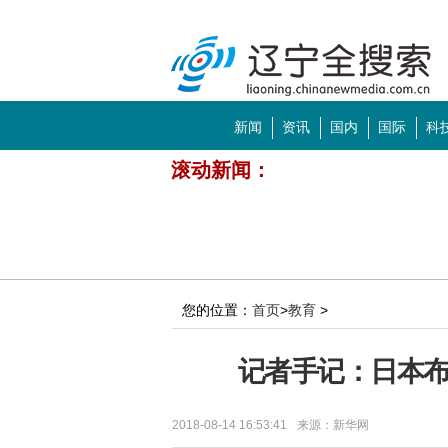
全搜索
导航
新闻
资讯
国内
国际
科
滚动新闻：
齐鲁大地将形成10条风貌带
制作公司联手抵制天价片酬 "戏比天大
中美合拍片《巨齿鲨》登顶北美周末票
暑期档票房口碑变幻莫测 周末影市有三
您的位置：
首页
>
教育
>
黄渤《一出好戏》：这是一出好戏，还
记者手记：日本布
中国酒曲研究院落户仰韶，为何说具有
畅销四十余年，“特别年货”郁美净凭
2018-08-14 16:53:41
来源：新华网