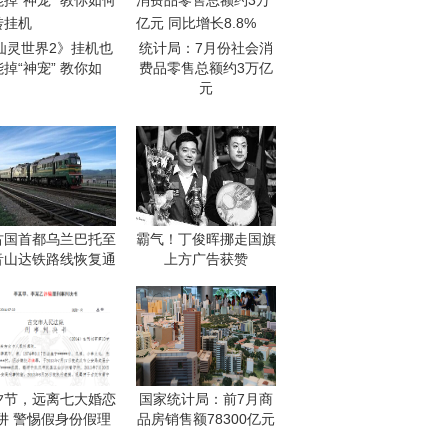
仙灵世界2》挂机也
统计局：7月份社会消
能掉“神宠” 教你如
费品零售总额约3万亿
元
古国首都乌兰巴托至
霸气！丁俊晖挪走国旗
音山达铁路线恢复通
上方广告获赞
夕节，远离七大婚恋
国家统计局：前7月商
阱 警惕假身份假理
品房销售额78300亿元